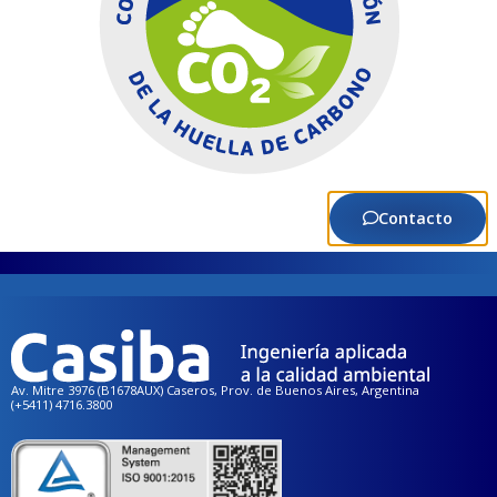
Contacto
Av. Mitre 3976 (B1678AUX) Caseros, Prov. de Buenos Aires, Argentina
(+5411) 4716.3800