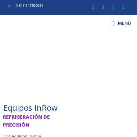
(+5411) 4750.0051
MENÚ
Tecnología y experiencia en ingeniería térmica
Climatización Industrial
Equipos InRow
REFRIGERACIÓN DE
PRECISIÓN
Los equipos InRow