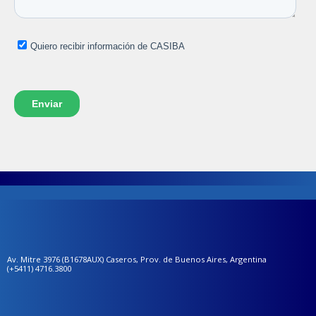
Av. Mitre 3976 (B1678AUX) Caseros, Prov. de Buenos Aires, Argentina
(+5411) 4716.3800