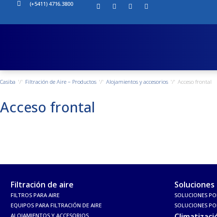
(+5411) 4716.3800
Casiba
Filtración de Aire – Productos
Alojamientos y accesorios
Acceso frontal
Acceso frontal
Filtración de aire
Soluciones
FILTROS PARA AIRE
SOLUCIONES PO
EQUIPOS PARA FILTRACIÓN DE AIRE
SOLUCIONES P
Climatizaci
ALOJAMIENTOS Y ACCESORIOS